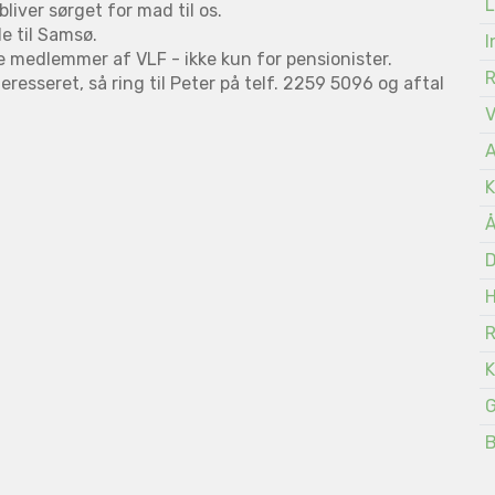
L
bliver sørget for mad til os.
de til Samsø.
I
lle medlemmer af VLF - ikke kun for pensionister.
eresseret, så ring til Peter på telf. 2259 5096 og aftal
A
K
Å
D
K
G