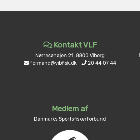
Kontakt VLF
Nørresøhøjen 21, 8800 Viborg
formand@vibfisk.dk
20 44 07 44
Medlem af
Danmarks Sportsfiskerforbund