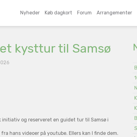
Nyheder
Køb dagkort
Forum
Arrangementer
et kysttur til Samsø
2026
B
1
N
K
K
B
initiativ og reserveret en guidet tur til Samsø i
S
fra hans videoer på youtube. Ellers kan I finde dem.