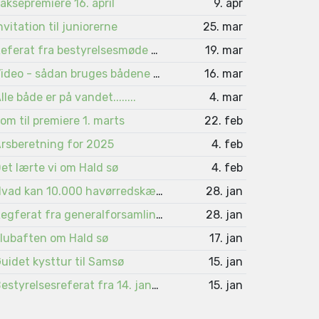
aksepremiere 16. april
9. apr
nvitation til juniorerne
25. mar
Referat fra bestyrelsesmøde 4. marts
19. mar
Video - sådan bruges bådene på Viborgsøerne
16. mar
lle både er på vandet........
4. mar
om til premiere 1. marts
22. feb
rsberetning for 2025
4. feb
et lærte vi om Hald sø
4. feb
Hvad kan 10.000 havørredskæl fortælle ?
28. jan
Regferat fra generalforsamlingen 2026
28. jan
lubaften om Hald sø
17. jan
uidet kysttur til Samsø
15. jan
Bestyrelsesreferat fra 14. januar 2026
15. jan