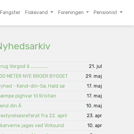
Fangster
Fiskevand
Foreningen
Pensionist
Nyhedsarkiv
rug Vorgod å ...............
21. jul
00 METER NYE BROER BYGGET
29. maj
yhed - Kend-din-Sø, Hald sø
17. maj
æmpe pighvar til Kristian
17. maj
end din Å
10. maj
estyrelsesreferat fra 22. april
23. apr
karverne jages ved Virksund
10. apr