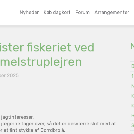
Nyheder
Køb dagkort
Forum
Arrangementer
ister fiskeriet ved
elstruplejren
B
ber 2025
1
N
K
K
B
 jagtinteresser.
år jægerne tager over, så det er desværre slut med at
S
 et fint stykke af Jorrdbro å.