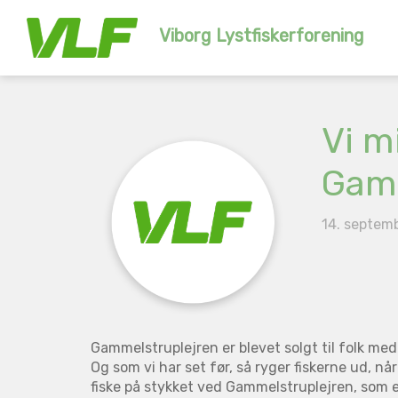
Viborg Lystfiskerforening
Vi m
Gamm
14. septem
Gammelstruplejren er blevet solgt til folk med
Og som vi har set før, så ryger fiskerne ud, n
fiske på stykket ved Gammelstruplejren, som er