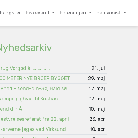
Fangster
Fiskevand
Foreningen
Pensionist
Nyhedsarkiv
rug Vorgod å ...............
21. jul
00 METER NYE BROER BYGGET
29. maj
yhed - Kend-din-Sø, Hald sø
17. maj
æmpe pighvar til Kristian
17. maj
end din Å
10. maj
estyrelsesreferat fra 22. april
23. apr
karverne jages ved Virksund
10. apr