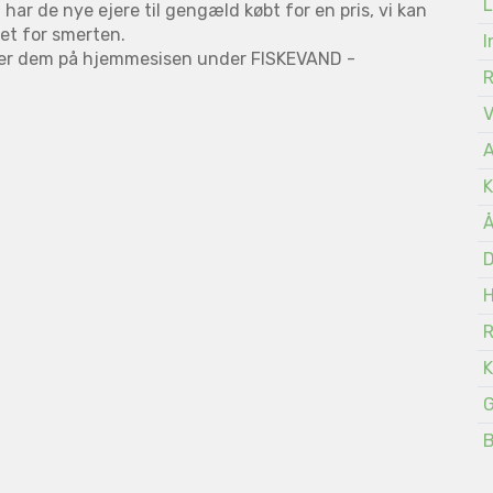
L
har de nye ejere til gengæld købt for en pris, vi kan
get for smerten.
I
finder dem på hjemmesisen under FISKEVAND -
A
K
Å
D
K
G