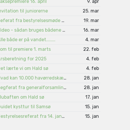
aksepremiere 16. april
9. apr
nvitation til juniorerne
25. mar
Referat fra bestyrelsesmøde 4. marts
19. mar
Video - sådan bruges bådene på Viborgsøerne
16. mar
lle både er på vandet........
4. mar
om til premiere 1. marts
22. feb
rsberetning for 2025
4. feb
et lærte vi om Hald sø
4. feb
Hvad kan 10.000 havørredskæl fortælle ?
28. jan
Regferat fra generalforsamlingen 2026
28. jan
lubaften om Hald sø
17. jan
uidet kysttur til Samsø
15. jan
Bestyrelsesreferat fra 14. januar 2026
15. jan