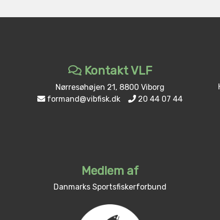
Kontakt VLF
Nørresøhøjen 21, 8800 Viborg
formand@vibfisk.dk
20 44 07 44
Medlem af
Danmarks Sportsfiskerforbund