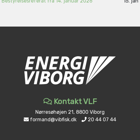
Bestyrelsesreferat fra 14. januar 2026
15. jan
Kontakt VLF
Nørresøhøjen 21, 8800 Viborg
formand@vibfisk.dk
20 44 07 44