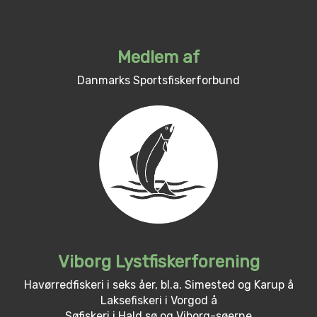
Medlem af
Danmarks Sportsfiskerforbund
Viborg Lystfiskerforening
Havørredfiskeri i seks åer, bl.a. Simested og Karup å
Laksefiskeri i Vorgod å
Søfiskeri i Hald sø og Viborg-søerne