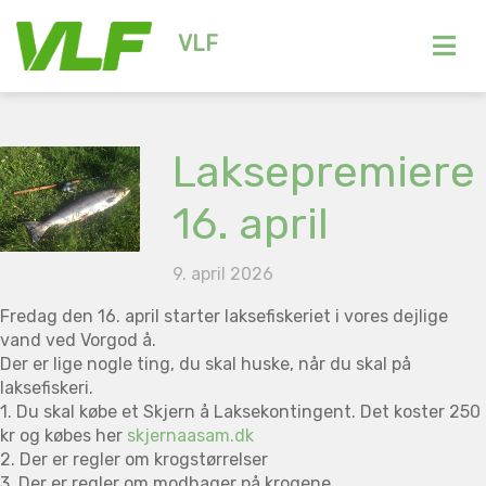
VLF
Laksepremiere
16. april
9. april 2026
Fredag den 16. april starter laksefiskeriet i vores dejlige
vand ved Vorgod å.
Der er lige nogle ting, du skal huske, når du skal på
laksefiskeri.
1. Du skal købe et Skjern å Laksekontingent. Det koster 250
kr og købes her
skjernaasam.dk
2. Der er regler om krogstørrelser
3. Der er regler om modhager på krogene