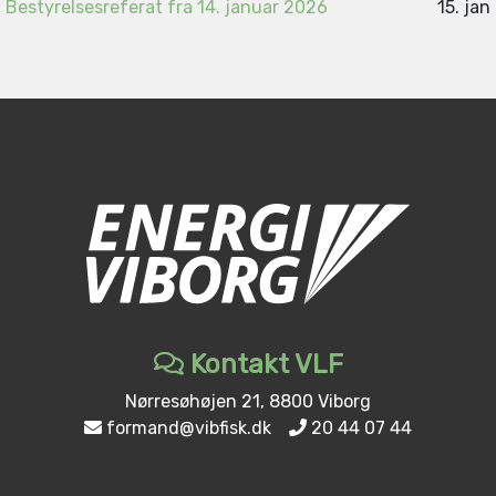
Bestyrelsesreferat fra 14. januar 2026
15. jan
Kontakt VLF
Nørresøhøjen 21, 8800 Viborg
formand@vibfisk.dk
20 44 07 44