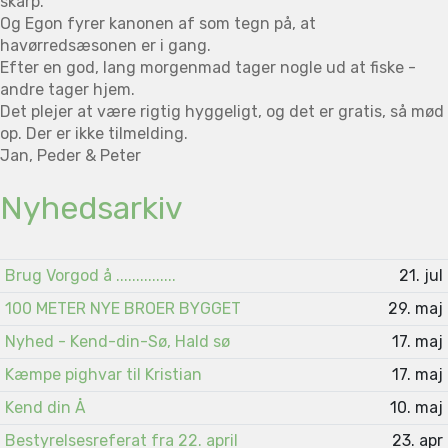
skarp.
Og Egon fyrer kanonen af som tegn på, at
havørredsæsonen er i gang.
Efter en god, lang morgenmad tager nogle ud at fiske -
andre tager hjem.
Det plejer at være rigtig hyggeligt, og det er gratis, så mød
op. Der er ikke tilmelding.
Jan, Peder & Peter
Nyhedsarkiv
Brug Vorgod å ...............
21. jul
100 METER NYE BROER BYGGET
29. maj
Nyhed - Kend-din-Sø, Hald sø
17. maj
Kæmpe pighvar til Kristian
17. maj
Kend din Å
10. maj
Bestyrelsesreferat fra 22. april
23. apr