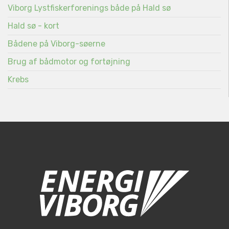
Viborg Lystfiskerforenings både på Hald sø
Hald sø - kort
Bådene på Viborg-søerne
Brug af bådmotor og fortøjning
Krebs