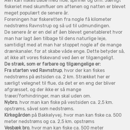
Åen kan fiskes både med flue, spinner og orm. Særligt
fiskeriet med skumfluer om aftenen og natten er blevet
meget populært de senere år.
Foreningen har fiskeretten fra nogle få kilometer
nedstrøms Ravnstrup og så ud til udmundingen.
De senere år er en del af åen blevet genetableret hvor
man har lagt åen tilbage til dens naturlige leje,
samtidigt med at man har stoppet nogle af de mange
drænkanaler, for at skabe våde enge. Dette betyder så,
at ikke alt vores fiskevand ved åen er tilgængeligt.
De stræk, som er farbare og tilgængelige er:
Fra starten ved Ravnstrup
, hvor der kan fiskes
nedstrøms på østsiden ca. 2 km. Strækket her er
særligt velegnet til flue, da det er en eng der bliver
afgræsset, og der ikke er så mange
træer/forhindringer, man skal uden om.
Nybro
, hvor man kan fiske på vestsiden ca. 2,5 km.
opstrøms, såvel som nedstrøms.
Kirkegården
på Bakkelyvej. hvor man kan fiske ca. 500
meter nedstrøms og ca. 2,5 km. opstrøms
Vesbæk bro
, hvor man kan fiske ca. 500 meter