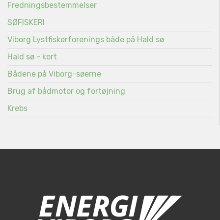
Fredningsbestemmelser
SØFISKERI
Viborg Lystfiskerforenings både på Hald sø
Hald sø - kort
Bådene på Viborg-søerne
Brug af bådmotor og fortøjning
Krebs