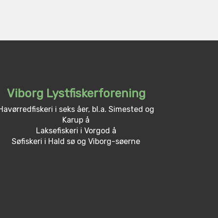
Viborg Lystfiskerforening
Havørredfiskeri i seks åer, bl.a. Simested og
Karup å
Laksefiskeri i Vorgod å
Søfiskeri i Hald sø og Viborg-søerne