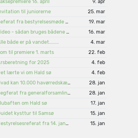
aksepremiere 16. april
9. apr
nvitation til juniorerne
25. mar
Referat fra bestyrelsesmøde 4. marts
19. mar
Video - sådan bruges bådene på Viborgsøerne
16. mar
lle både er på vandet........
4. mar
om til premiere 1. marts
22. feb
rsberetning for 2025
4. feb
et lærte vi om Hald sø
4. feb
Hvad kan 10.000 havørredskæl fortælle ?
28. jan
Regferat fra generalforsamlingen 2026
28. jan
lubaften om Hald sø
17. jan
uidet kysttur til Samsø
15. jan
Bestyrelsesreferat fra 14. januar 2026
15. jan