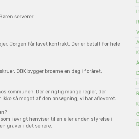
L
I
Søren serverer
A
er. Jørgen får lavet kontrakt. Der er betalt for hele
K
Å
skruer. OBK bygger broerne en dag i foråret.
D
s kommunen. Der er rigtig mange regler, der
 ikke så meget af den ansøgning, vi har afleveret.
K
en?
G
m i øvrigt henviser til en eller anden styrelse i
n graver i det senere.