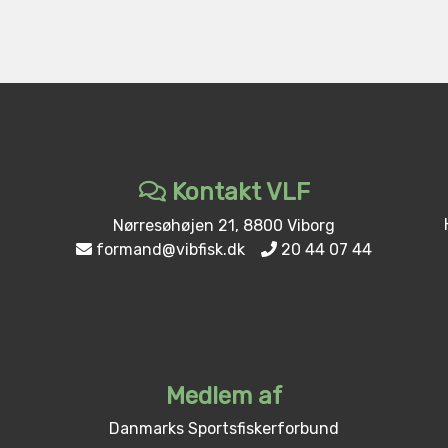
Kontakt VLF
Nørresøhøjen 21, 8800 Viborg
formand@vibfisk.dk
20 44 07 44
Medlem af
Danmarks Sportsfiskerforbund