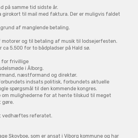
nd på samme tid sidste år.
irokort til mail med faktura. Der er muligvis faldet
å grund af manglende betaling.
motorer og til betaling af musik til lodsejerfesten.
 ca 5.500 for to bådpladser på Hald sø.
or frivillige
sdelsmøde i Ålborg.
ormand, næstformand og direktør.
rbundets indsats politisk, forbundets aktuelle
nogle spørgsmål til den kommende kongres.
 om mulighederne for at hente tilskud til meget
t gøre.
t vedhæftes referatet.
Aage Skovboe, som er ansat i Viborg kommune og har