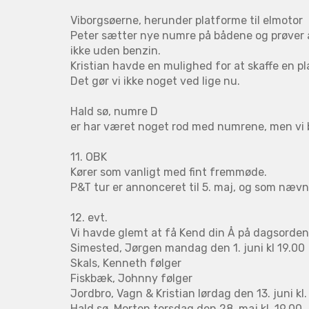
Viborgsøerne, herunder platforme til elmotor
Peter sætter nye numre på bådene og prøver a
ikke uden benzin.
Kristian havde en mulighed for at skaffe en pl
Det gør vi ikke noget ved lige nu.
Hald sø, numre D
er har været noget rod med numrene, men vi b
11. OBK
Kører som vanligt med fint fremmøde.
P&T tur er annonceret til 5. maj, og som nævn
1
2. evt.
Vi havde glemt at få Kend din Å på dagsorden
Simested, Jørgen mandag den 1. juni kl 19.00
Skals, Kenneth følger
Fiskbæk, Johnny følger
Jordbro, Vagn & Kristian lørdag den 13. juni kl.
Hald sø, Morten torsdag den 28. maj kl. 19.00