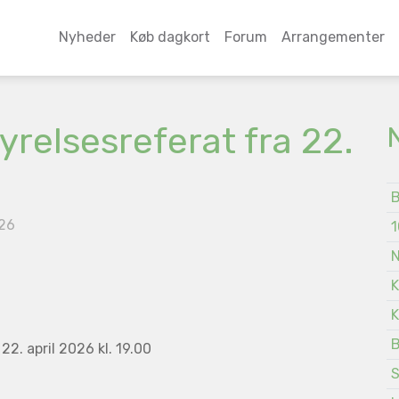
Nyheder
Køb dagkort
Forum
Arrangementer
yrelsesreferat fra 22.
B
026
1
N
K
K
B
2. april 2026 kl. 19.00
S