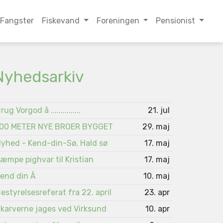
Fangster
Fiskevand
Foreningen
Pensionist
Nyhedsarkiv
rug Vorgod å ...............
21. jul
00 METER NYE BROER BYGGET
29. maj
yhed - Kend-din-Sø, Hald sø
17. maj
æmpe pighvar til Kristian
17. maj
end din Å
10. maj
estyrelsesreferat fra 22. april
23. apr
karverne jages ved Virksund
10. apr