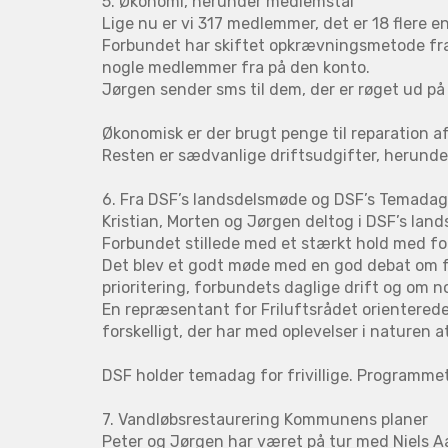
5. Økonomi, herunder medlemstal
Lige nu er vi 317 medlemmer, det er 18 flere e
Forbundet har skiftet opkrævningsmetode fra g
nogle medlemmer fra på den konto.
Jørgen sender sms til dem, der er røget ud p
Økonomisk er der brugt penge til reparation af 
Resten er sædvanlige driftsudgifter, herunder
6. Fra DSF’s landsdelsmøde og DSF’s Temadag f
Kristian, Morten og Jørgen deltog i DSF’s land
Forbundet stillede med et stærkt hold med f
Det blev et godt møde med en god debat om fo
prioritering, forbundets daglige drift og om 
En repræsentant for Friluftsrådet orienterede
forskelligt, der har med oplevelser i naturen a
DSF holder temadag for frivillige. Programme
7. Vandløbsrestaurering Kommunens planer
Peter og Jørgen har været på tur med Niels 