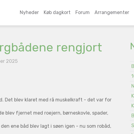
Nyheder
Køb dagkort
Forum
Arrangementer
rgbådene rengjort
er 2025
B
1
N
K
d. Det blev klaret med rå muskelkraft - det var for
K
e blev fjernet med roejern, børneskovle, spader,
B
S
og den ene båd blev lagt i søen igen - nu som robåd,