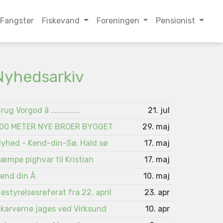
Fangster
Fiskevand
Foreningen
Pensionist
Nyhedsarkiv
rug Vorgod å ...............
21. jul
00 METER NYE BROER BYGGET
29. maj
yhed - Kend-din-Sø, Hald sø
17. maj
æmpe pighvar til Kristian
17. maj
end din Å
10. maj
estyrelsesreferat fra 22. april
23. apr
karverne jages ved Virksund
10. apr