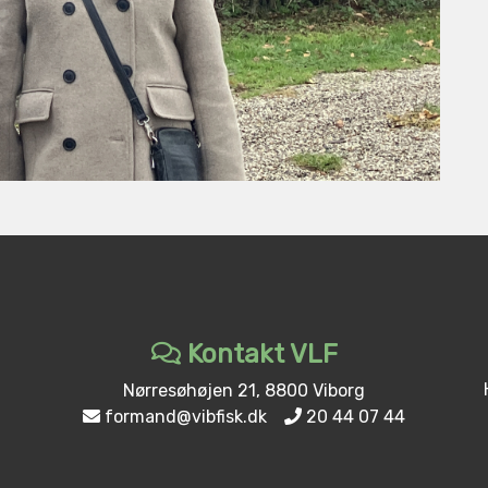
Kontakt VLF
Nørresøhøjen 21, 8800 Viborg
formand@vibfisk.dk
20 44 07 44