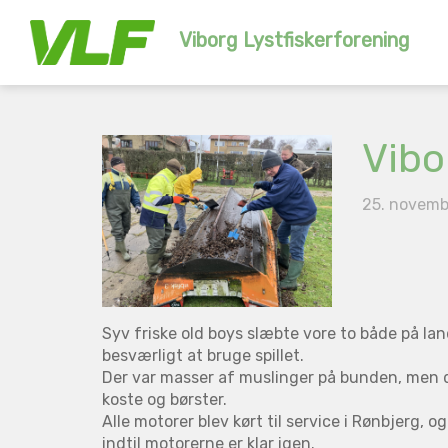
Viborg Lystfiskerforening
Vibo
25. novemb
Syv friske old boys slæbte vore to både på lan
besværligt at bruge spillet.
Der var masser af muslinger på bunden, men d
koste og børster.
Alle motorer blev kørt til service i Rønbjerg, 
indtil motorerne er klar igen.