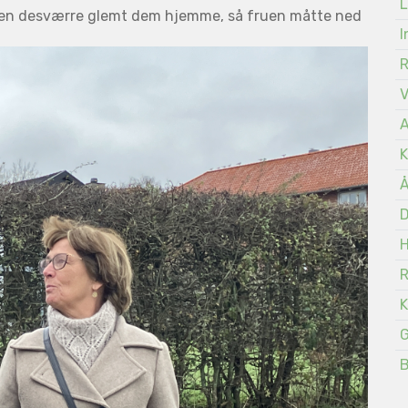
L
 men desværre glemt dem hjemme, så fruen måtte ned
I
A
K
Å
D
K
G