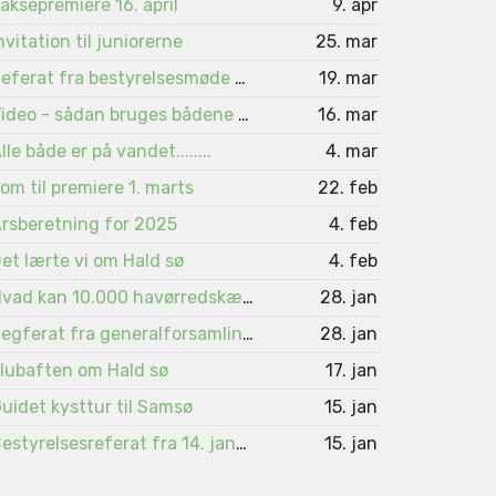
aksepremiere 16. april
9. apr
nvitation til juniorerne
25. mar
Referat fra bestyrelsesmøde 4. marts
19. mar
Video - sådan bruges bådene på Viborgsøerne
16. mar
lle både er på vandet........
4. mar
om til premiere 1. marts
22. feb
rsberetning for 2025
4. feb
et lærte vi om Hald sø
4. feb
Hvad kan 10.000 havørredskæl fortælle ?
28. jan
Regferat fra generalforsamlingen 2026
28. jan
lubaften om Hald sø
17. jan
uidet kysttur til Samsø
15. jan
Bestyrelsesreferat fra 14. januar 2026
15. jan