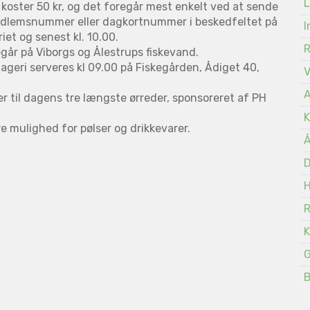
L
 koster 50 kr, og det foregår mest enkelt ved at sende
edlemsnummer eller dagkortnummer i beskedfeltet på
I
riet og senest kl. 10.00.
går på Viborgs og Ålestrups fiskevand.
geri serveres kl 09.00 på Fiskegården, Ådiget 40,
A
ier til dagens tre længste ørreder, sponsoreret af PH
K
ære mulighed for pølser og drikkevarer.
Å
D
K
G