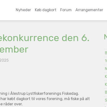
Nyheder
Køb dagkort
Forum
Arrangementer
ekonkurrence den 6.
tember
B
 2025
1
N
K
K
B
ing i Ålestrup Lystfiskerforenings Fiskedag.
har købt dagkort til vores forening, må fiske på alt
S
e råder over.