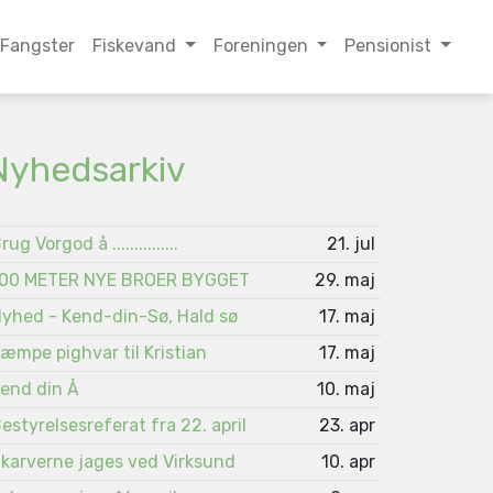
Fangster
Fiskevand
Foreningen
Pensionist
Nyhedsarkiv
rug Vorgod å ...............
21. jul
00 METER NYE BROER BYGGET
29. maj
yhed - Kend-din-Sø, Hald sø
17. maj
æmpe pighvar til Kristian
17. maj
end din Å
10. maj
estyrelsesreferat fra 22. april
23. apr
karverne jages ved Virksund
10. apr