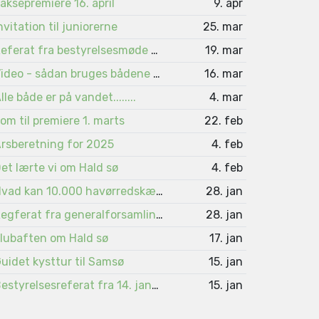
aksepremiere 16. april
9. apr
nvitation til juniorerne
25. mar
Referat fra bestyrelsesmøde 4. marts
19. mar
Video - sådan bruges bådene på Viborgsøerne
16. mar
lle både er på vandet........
4. mar
om til premiere 1. marts
22. feb
rsberetning for 2025
4. feb
et lærte vi om Hald sø
4. feb
Hvad kan 10.000 havørredskæl fortælle ?
28. jan
Regferat fra generalforsamlingen 2026
28. jan
lubaften om Hald sø
17. jan
uidet kysttur til Samsø
15. jan
Bestyrelsesreferat fra 14. januar 2026
15. jan