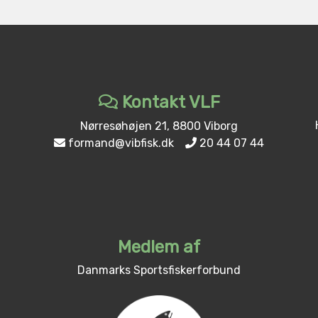
Kontakt VLF
Nørresøhøjen 21, 8800 Viborg
formand@vibfisk.dk
20 44 07 44
Medlem af
Danmarks Sportsfiskerforbund