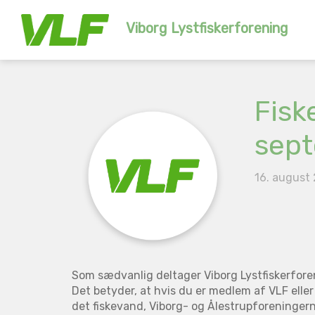
Viborg Lystfiskerforening
Fisk
sep
16. august
Som sædvanlig deltager Viborg Lystfiskerforen
Det betyder, at hvis du er medlem af VLF eller 
det fiskevand, Viborg- og Ålestrupforeningern