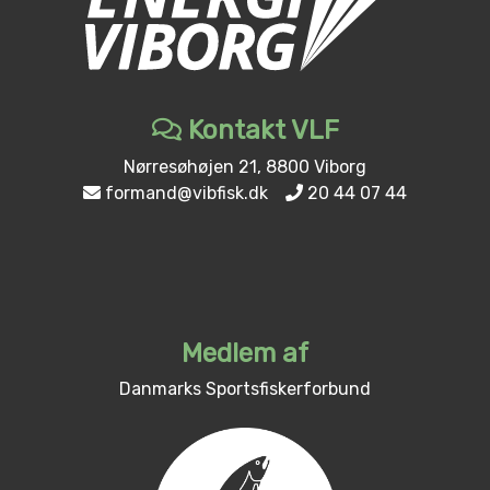
Kontakt VLF
Nørresøhøjen 21, 8800 Viborg
formand@vibfisk.dk
20 44 07 44
Medlem af
Danmarks Sportsfiskerforbund