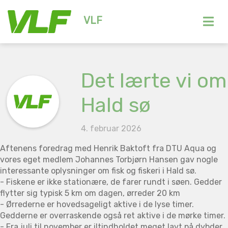
VLF
Det lærte vi om
Hald sø
4. februar 2026
Aftenens foredrag med Henrik Baktoft fra DTU Aqua og
vores eget medlem Johannes Torbjørn Hansen gav nogle
interessante oplysninger om fisk og fiskeri i Hald sø.
- Fiskene er ikke stationære, de farer rundt i søen. Gedder
flytter sig typisk 5 km om dagen, ørreder 20 km
- Ørrederne er hovedsageligt aktive i de lyse timer.
Gedderne er overraskende også ret aktive i de mørke timer.
- Fra juli til november er iltindholdet meget lavt på dybder