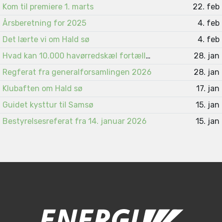
Kom til premiere 1. marts
22. feb
Årsberetning for 2025
4. feb
Det lærte vi om Hald sø
4. feb
Hvad kan 10.000 havørredskæl fortælle ?
28. jan
Regferat fra generalforsamlingen 2026
28. jan
Klubaften om Hald sø
17. jan
Guidet kysttur til Samsø
15. jan
Bestyrelsesreferat fra 14. januar 2026
15. jan