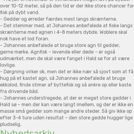
over 10-12 meter, så på den tid er der ikke store chancer for
fisk på dybt vand.
- Gedder og ørreder færdes mest langs skrænterne.
- Det stemmer med, at Johannes anbefalede at fiske langs
skrænterne med agnen i 4-8 meters dybde. Woblere skal
nok have et lod foran.
- Johannes anbefalede at bruge store agn til gedder,
gerne mørke. Agnfisk – levende eller døde – er også
udmærket, men de skal være fanget i Hald sø for at være
lovlige.
- Dørgning virker ok, men det er ikke nær så sjovt som at få
hug på et kastet agn, så Johannes anbefalede at bruge
ekkolod, finde stimer af byttefisk og så ankre op eller kaste
fra drivende båd.
- Johannes understregede, at der er meget store gedder i
Hald sø – men der kan være langt imellem, og der er ikke en
masse små gedder som mange andre steder. Så giv ikke op
efter 3-4 ture uden resultat – den store gedde hugger lige
pludselig.
Nyhedsarkiv