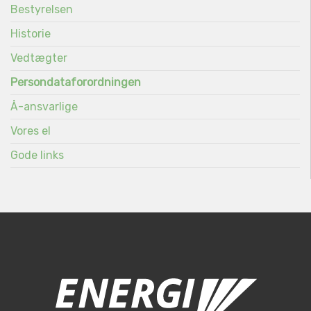
Bestyrelsen
Historie
Vedtægter
Persondataforordningen
Å-ansvarlige
Vores el
Gode links