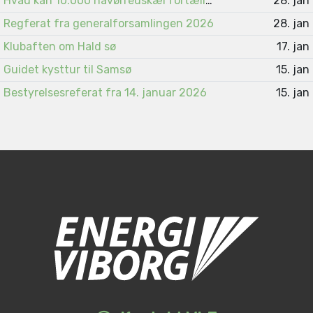
Hvad kan 10.000 havørredskæl fortælle ?
28. jan
Regferat fra generalforsamlingen 2026
28. jan
Klubaften om Hald sø
17. jan
Guidet kysttur til Samsø
15. jan
Bestyrelsesreferat fra 14. januar 2026
15. jan