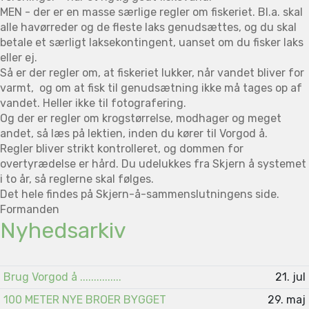
MEN - der er en masse særlige regler om fiskeriet. Bl.a. skal
alle havørreder og de fleste laks genudsættes, og du skal
betale et særligt laksekontingent, uanset om du fisker laks
eller ej.
Så er der regler om, at fiskeriet lukker, når vandet bliver for
varmt, og om at fisk til genudsætning ikke må tages op af
vandet. Heller ikke til fotografering.
Og der er regler om krogstørrelse, modhager og meget
andet, så læs på lektien, inden du kører til Vorgod å.
Regler bliver strikt kontrolleret, og dommen for
overtyrædelse er hård. Du udelukkes fra Skjern å systemet
i to år, så reglerne skal følges.
Det hele findes på Skjern-å-sammenslutningens side.
Formanden
Nyhedsarkiv
Brug Vorgod å ...............
21. jul
100 METER NYE BROER BYGGET
29. maj