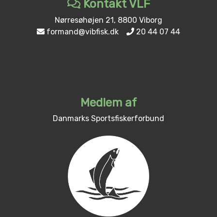
Kontakt VLF
Nørresøhøjen 21, 8800 Viborg
formand@vibfisk.dk
20 44 07 44
Medlem af
Danmarks Sportsfiskerforbund