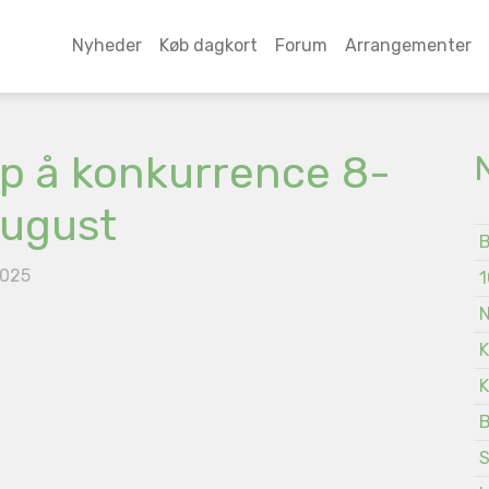
Nyheder
Køb dagkort
Forum
Arrangementer
p å konkurrence 8-
august
B
2025
1
N
K
K
B
S