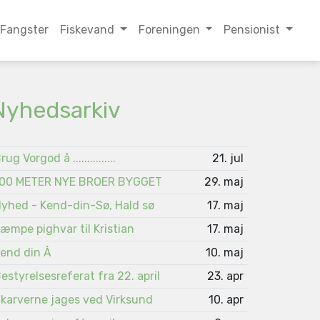
Fangster
Fiskevand
Foreningen
Pensionist
Nyhedsarkiv
rug Vorgod å ...............
21. jul
00 METER NYE BROER BYGGET
29. maj
yhed - Kend-din-Sø, Hald sø
17. maj
æmpe pighvar til Kristian
17. maj
end din Å
10. maj
estyrelsesreferat fra 22. april
23. apr
karverne jages ved Virksund
10. apr