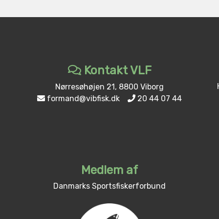
Kontakt VLF
Nørresøhøjen 21, 8800 Viborg
formand@vibfisk.dk
20 44 07 44
Medlem af
Danmarks Sportsfiskerforbund