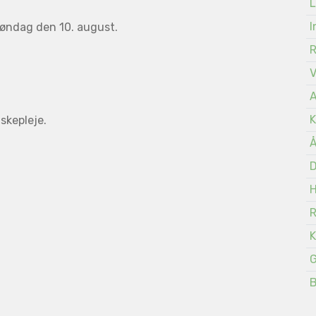
L
I
søndag den 10. august.
A
K
iskepleje.
Å
D
K
G