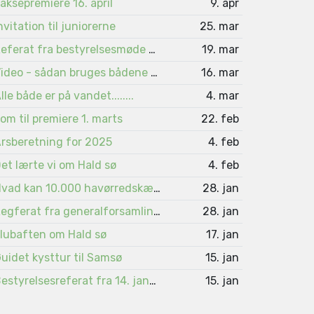
aksepremiere 16. april
9. apr
nvitation til juniorerne
25. mar
Referat fra bestyrelsesmøde 4. marts
19. mar
Video - sådan bruges bådene på Viborgsøerne
16. mar
lle både er på vandet........
4. mar
om til premiere 1. marts
22. feb
rsberetning for 2025
4. feb
et lærte vi om Hald sø
4. feb
Hvad kan 10.000 havørredskæl fortælle ?
28. jan
Regferat fra generalforsamlingen 2026
28. jan
lubaften om Hald sø
17. jan
uidet kysttur til Samsø
15. jan
Bestyrelsesreferat fra 14. januar 2026
15. jan