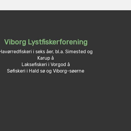
Viborg Lystfiskerforening
Havørredfiskeri i seks åer, bl.a. Simested og
Karup å
Laksefiskeri i Vorgod å
Søfiskeri i Hald sø og Viborg-søerne