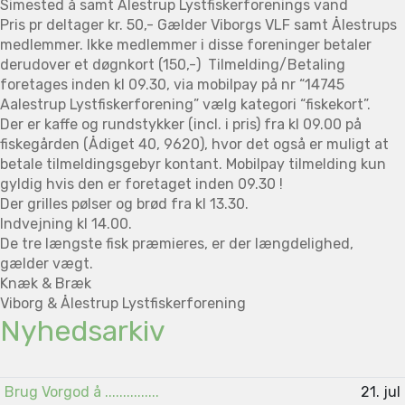
Simested å samt Ålestrup Lystfiskerforenings vand
Pris pr deltager kr. 50,- Gælder Viborgs VLF samt Ålestrups
medlemmer. Ikke medlemmer i disse foreninger betaler
derudover et døgnkort (150,-) Tilmelding/Betaling
foretages inden kl 09.30, via mobilpay på nr “14745
Aalestrup Lystfiskerforening” vælg kategori “fiskekort”.
Der er kaffe og rundstykker (incl. i pris) fra kl 09.00 på
fiskegården (Ådiget 40, 9620), hvor det også er muligt at
betale tilmeldingsgebyr kontant. Mobilpay tilmelding kun
gyldig hvis den er foretaget inden 09.30 !
Der grilles pølser og brød fra kl 13.30.
Indvejning kl 14.00.
De tre længste fisk præmieres, er der længdelighed,
gælder vægt.
Knæk & Bræk
Viborg & Ålestrup Lystfiskerforening
Nyhedsarkiv
Brug Vorgod å ...............
21. jul