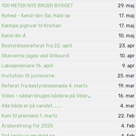
100 METER NYE BROER BYGGET
29. maj
Nyhed - Kend-din-Sø, Hald sø
17. maj
Kæmpe pighvar til Kristian
17. maj
Kend din Å
10. maj
Bestyrelsesreferat fra 22. april
23. apr
Skarverne jages ved Virksund
10. apr
Laksepremiere 16. april
9. apr
Invitation til juniorerne
25. mar
Referat fra bestyrelsesmøde 4. marts
19. mar
Video - sådan bruges bådene på Viborgsøerne
16. mar
Alle både er på vandet........
4. mar
Kom til premiere 1. marts
22. feb
Årsberetning for 2025
4. feb
Det lærte vi om Hald sø
4. feb