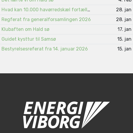
Hvad kan 10.000 havørredskæl fortælle ?
28. jan
Regferat fra generalforsamlingen 2026
28. jan
Klubaften om Hald sø
17. jan
Guidet kysttur til Samsø
15. jan
Bestyrelsesreferat fra 14. januar 2026
15. jan