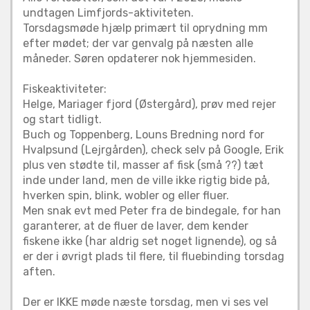
undtagen Limfjords-aktiviteten.
Torsdagsmøde hjælp primært til oprydning mm
efter mødet; der var genvalg på næsten alle
måneder. Søren opdaterer nok hjemmesiden.
Fiskeaktiviteter:
Helge, Mariager fjord (Østergård), prøv med rejer
og start tidligt.
Buch og Toppenberg, Louns Bredning nord for
Hvalpsund (Lejrgården), check selv på Google, Erik
plus ven stødte til, masser af fisk (små ??) tæt
inde under land, men de ville ikke rigtig bide på,
hverken spin, blink, wobler og eller fluer.
Men snak evt med Peter fra de bindegale, for han
garanterer, at de fluer de laver, dem kender
fiskene ikke (har aldrig set noget lignende), og så
er der i øvrigt plads til flere, til fluebinding torsdag
aften.
Der er IKKE møde næste torsdag, men vi ses vel