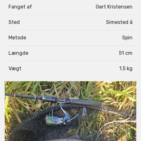
Fanget af
Gert Kristensen
Sted
Simested å
Metode
Spin
Længde
51 cm
Vægt
1.5 kg