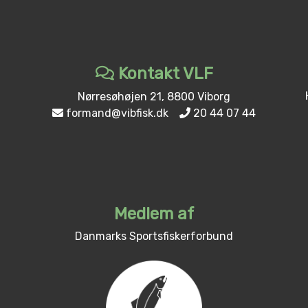
Kontakt VLF
Nørresøhøjen 21, 8800 Viborg
formand@vibfisk.dk
20 44 07 44
Medlem af
Danmarks Sportsfiskerforbund