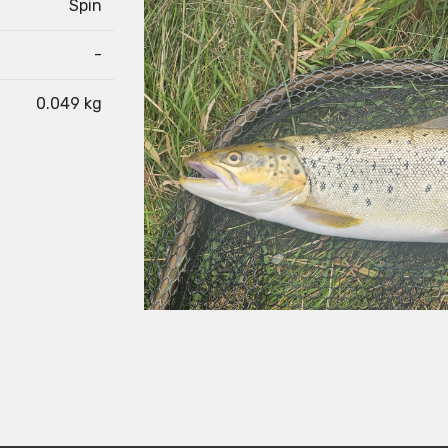
Spin
-
0.049 kg