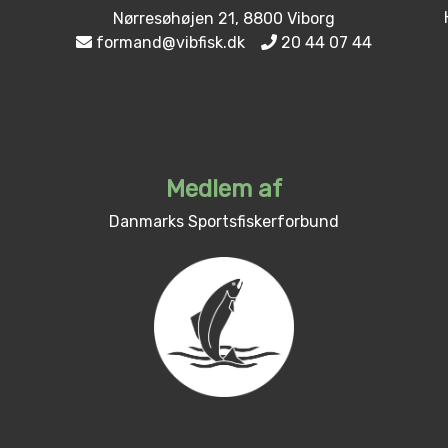
Nørresøhøjen 21, 8800 Viborg
formand@vibfisk.dk
20 44 07 44
Medlem af
Danmarks Sportsfiskerforbund