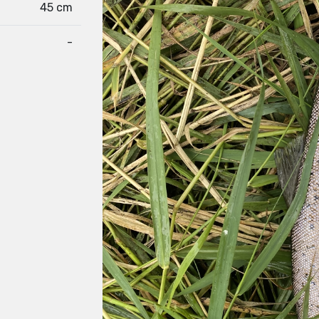
45 cm
-