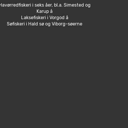
Havørredfiskeri i seks åer, bl.a. Simested og
Karup å
Laksefiskeri i Vorgod å
Søfiskeri i Hald sø og Viborg-søerne