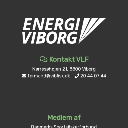
Kontakt VLF
Nørresøhøjen 21, 8800 Viborg
formand@vibfisk.dk
20 44 07 44
Medlem af
Danmarks Sportsfiskerforbund